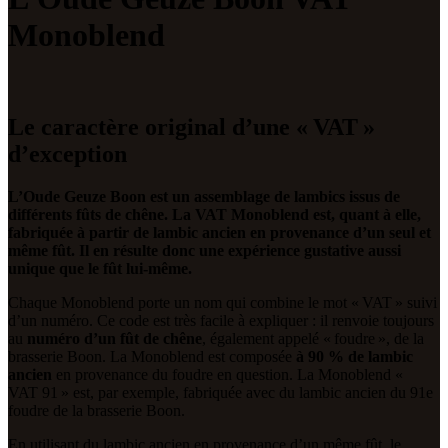
Monoblend
Le caractère original d’une « VAT »
d’exception
L’Oude Geuze Boon est un assemblage de lambics issus de
différents fûts de chêne. La VAT Monoblend est, quant à elle,
fabriquée à partir de lambic ancien en provenance d’un seul et
même fût. Il en résulte donc une expérience gustative aussi
unique que le fût lui-même.
Chaque Monoblend porte un nom qui combine le mot « VAT » suivi
d’un numéro. Ce code est très facile à expliquer : il renvoie toujours
au
numéro d’un fût de chêne
, également appelé « foudre », de la
brasserie Boon. La Monoblend est composée
à 90 % de lambic
ancien
en provenance du foudre en question. La Monoblend «
VAT 91 » est, par exemple, fabriquée avec du lambic ancien du 91e
foudre de la brasserie Boon.
En utilisant du lambic ancien en provenance d’un même fût, le