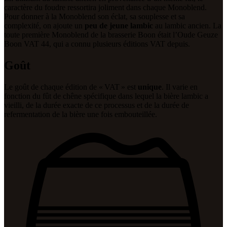
caractère du foudre ressortira joliment dans chaque Monoblend.
Pour donner à la Monoblend son éclat, sa souplesse et sa
complexité, on ajoute un
peu de jeune lambic
au lambic ancien. La
toute première Monoblend de la brasserie Boon était l’Oude Geuze
Boon VAT 44, qui a connu plusieurs éditions VAT depuis.
Goût
Le goût de chaque édition de « VAT » est
unique
. Il varie en
fonction du fût de chêne spécifique dans lequel la bière lambic a
vieilli, de la durée exacte de ce processus et de la durée de
refermentation de la bière une fois embouteillée.