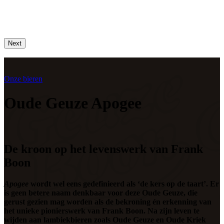
Next
Onze bieren
Oude Geuze Apogee
De kroon op het levenswerk van Frank
Boon
Apogee
wordt wel eens gedefinieerd als ‘de kers op de taart’. Er
is geen betere naam denkbaar voor deze Oude Geuze, die
gerust gezien mag worden als de bekroning én erkenning van
het unieke pionierswerk van Frank Boon. Na zijn leven te
wijden aan lambiekbieren zoals Oude Geuze en Oude Kriek