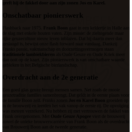
geeft hij de fakkel door aan zijn zonen Jos en Karel.
Onschatbaar pionierswerk
Flashback naar 1975.
Frank Boon
gaat in een keldertje in Halle aan
de slag met enkele houten vaten. Zijn missie: de zieltogende maar
rijke geuzecultuur nieuw leven inblazen. Dat hij daarin meer dan
geslaagd is, bewijst onze flash forward naar vandaag. Dankzij
Franks passie, vakmanschap en doorzettingsvermogen staan
traditionele lambiekbieren
als Oude Geuze en Oude Kriek meer
dan ooit op de kaart. Zijn pionierswerk is van onschatbare waarde
gebleken in het Belgische bierlandschap.
Overdracht aan de 2e generatie
Een goed glas geuze brengt mensen samen. Net zoals de mooie
geuzetraditie families samenbrengt. Dat geldt in de eerste plaats voor
de familie Boon zelf. Franks zonen
Jos en Karel Boon
groeiden op
in de brouwerij en leerden het vak vanop de eerste rij. De opvolging
was meteen verzekerd. Nu hebben zij met vertrouwen de fakkel van
Frank overgenomen. Met
Oude Geuze Apogee
viert de brouwerij
zowel de unieke brouwerscarrière van Frank Boon als de overdracht
van Brouwerij Boon aan de tweede generatie.