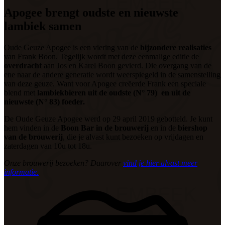
Apogee brengt oudste en nieuwste
lambiek samen
Oude Geuze Apogee is een viering van de
bijzondere realisaties
van Frank Boon. Tegelijk wordt met deze eenmalige editie de
overdracht
aan Jos en Karel Boon gevierd. Die overgang van de
ene naar de andere generatie wordt weerspiegeld in de samenstelling
van deze geuze. Want voor Apogee creëerde Frank een speciale
blend met
lambiekbieren uit de oudste (N° 79) en uit de
nieuwste (N° 83) foeder.
De Oude Geuze Apogee werd op 29 april 2019 gebotteld. Je kunt
hem vinden in de
Boon Bar in de brouwerij
en in de
biershop
van de brouwerij
, die je alvast kunt bezoeken op vrijdagen en
zaterdagen van 10u tot 18u.
Onze brouwerij bezoeken? Daarover
vind je hier alvast meer
informatie.